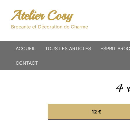
Passer
au
Atelier Cosy
contenu
Brocante et Décoration de Charme
ACCUEIL
TOUS LES ARTICLES
ESPRIT BRO
CONTACT
4 r
12 €