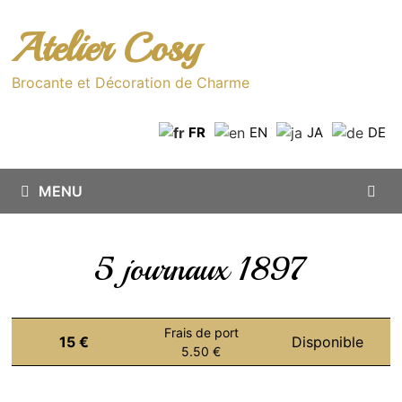
Passer
au
Atelier Cosy
contenu
Brocante et Décoration de Charme
FR
EN
JA
DE
MENU
5 journaux 1897
Frais de port
15 €
Disponible
5.50 €