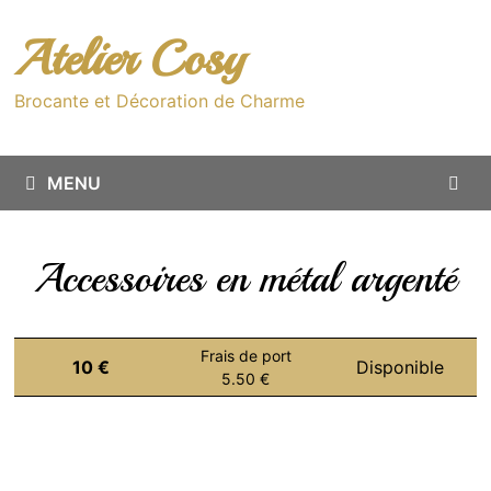
Passer
au
Atelier Cosy
contenu
Brocante et Décoration de Charme
MENU
Accessoires en métal argenté
Frais de port
10 €
Disponible
5.50 €