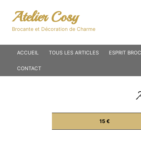
Passer
au
Atelier Cosy
contenu
Brocante et Décoration de Charme
ACCUEIL
TOUS LES ARTICLES
ESPRIT BRO
CONTACT
A
15 €