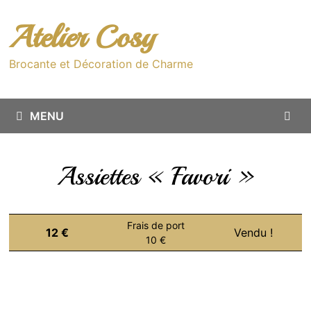
Passer
au
Atelier Cosy
contenu
Brocante et Décoration de Charme
MENU
Assiettes « Favori »
Frais de port
12 €
Vendu !
10 €