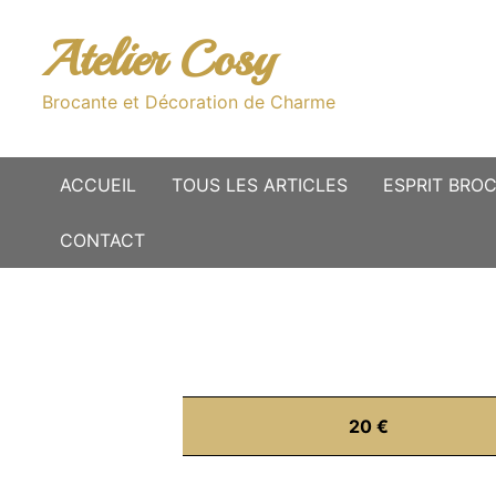
Passer
au
Atelier Cosy
contenu
Brocante et Décoration de Charme
ACCUEIL
TOUS LES ARTICLES
ESPRIT BRO
CONTACT
20 €