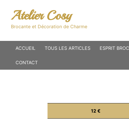
Passer
au
Atelier Cosy
contenu
Brocante et Décoration de Charme
ACCUEIL
TOUS LES ARTICLES
ESPRIT BRO
CONTACT
12 €