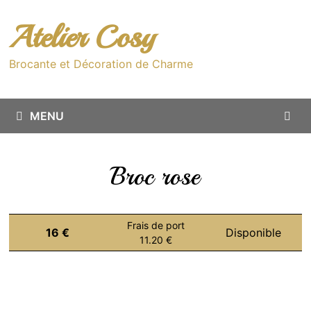
Passer
au
Atelier Cosy
contenu
Brocante et Décoration de Charme
MENU
Broc rose
Frais de port
16 €
Disponible
11.20 €