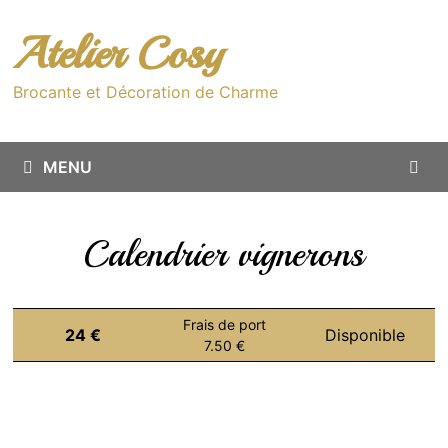
Passer
au
Atelier Cosy
contenu
Brocante et Décoration de Charme
MENU
Calendrier vignerons
Frais de port
24 €
Disponible
7.50 €