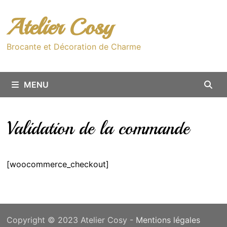
Passer
au
Atelier Cosy
contenu
Brocante et Décoration de Charme
MENU
Validation de la commande
[woocommerce_checkout]
Copyright © 2023 Atelier Cosy -
Mentions légales