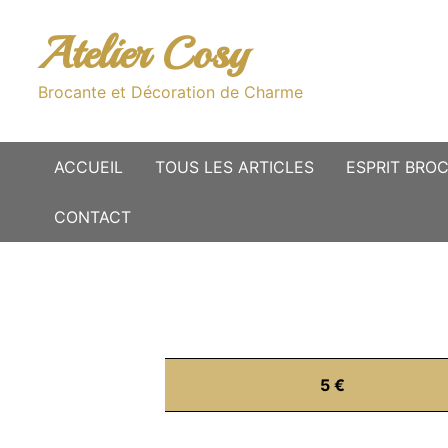
Passer
au
Atelier Cosy
contenu
Brocante et Décoration de Charme
ACCUEIL
TOUS LES ARTICLES
ESPRIT BRO
CONTACT
5 €