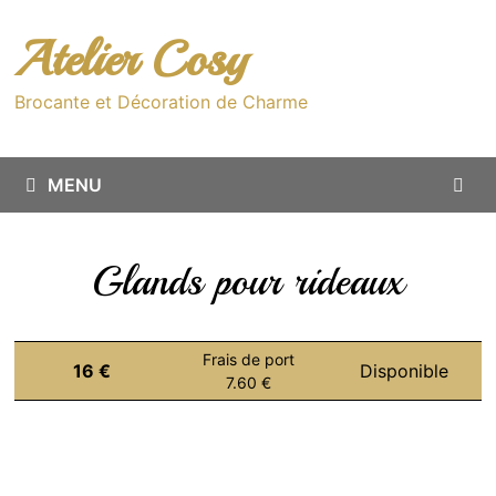
Passer
au
Atelier Cosy
contenu
Brocante et Décoration de Charme
MENU
Glands pour rideaux
Frais de port
16 €
Disponible
7.60 €