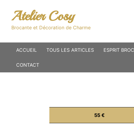
Passer
au
Atelier Cosy
contenu
Brocante et Décoration de Charme
ACCUEIL
TOUS LES ARTICLES
ESPRIT BRO
CONTACT
55 €