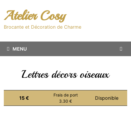
Passer
au
Atelier Cosy
contenu
Brocante et Décoration de Charme
MENU
Lettres décors oiseaux
Frais de port
15 €
Disponible
3.30 €