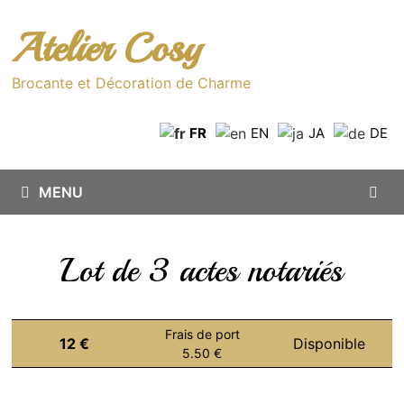
Passer
au
Atelier Cosy
contenu
Brocante et Décoration de Charme
FR
EN
JA
DE
MENU
Lot de 3 actes notariés
Frais de port
12 €
Disponible
5.50 €