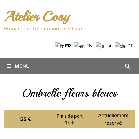
Passer
au
Atelier Cosy
contenu
Brocante et Décoration de Charme
FR
EN
JA
DE
MENU
Ombrelle fleurs bleues
Actuellement
Frais de port
55 €
15 €
réservé