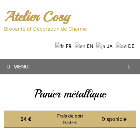
Passer
au
Atelier Cosy
contenu
Brocante et Décoration de Charme
FR
EN
JA
DE
MENU
Panier métallique
Frais de port
54 €
Disponible
9.50 €