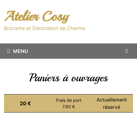
Passer
au
Atelier Cosy
contenu
Brocante et Décoration de Charme
MENU
Paniers à ouvrages
Actuellement
Frais de port
20 €
7.60 €
réservé