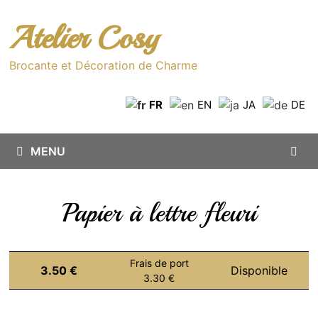
Passer
au
Atelier Cosy
contenu
Brocante et Décoration de Charme
FR
EN
JA
DE
MENU
Papier à lettre fleuri
Frais de port
3.50 €
Disponible
3.30 €