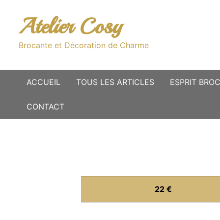
Passer
au
Atelier Cosy
contenu
Brocante et Décoration de Charme
ACCUEIL
TOUS LES ARTICLES
ESPRIT BRO
CONTACT
22 €