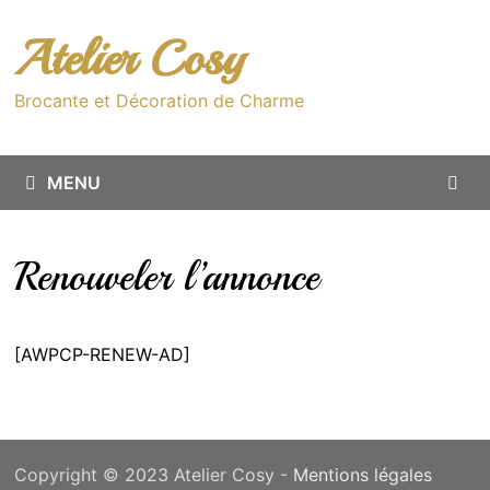
Passer
au
Atelier Cosy
contenu
Brocante et Décoration de Charme
MENU
Renouveler l’annonce
[AWPCP-RENEW-AD]
Copyright © 2023 Atelier Cosy -
Mentions légales