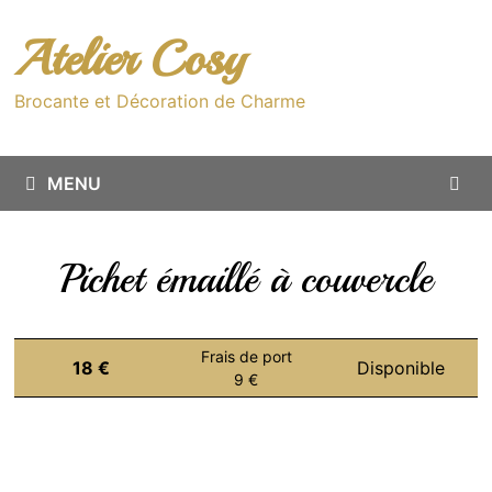
Passer
au
Atelier Cosy
contenu
Brocante et Décoration de Charme
MENU
Pichet émaillé à couvercle
Frais de port
18 €
Disponible
9 €