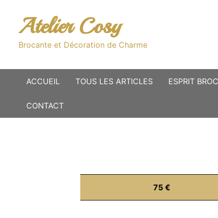
Passer
au
Atelier Cosy
contenu
Brocante et Décoration de Charme
ACCUEIL
TOUS LES ARTICLES
ESPRIT BRO
CONTACT
75 €