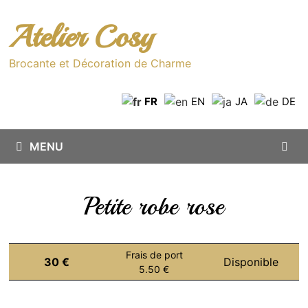
Passer
au
Atelier Cosy
contenu
Brocante et Décoration de Charme
FR
EN
JA
DE
MENU
Petite robe rose
Frais de port
30 €
Disponible
5.50 €