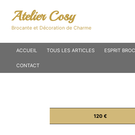
Passer
au
Atelier Cosy
contenu
Brocante et Décoration de Charme
ACCUEIL
TOUS LES ARTICLES
ESPRIT BRO
CONTACT
120 €