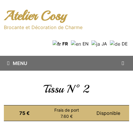
Passer
au
Atelier Cosy
contenu
Brocante et Décoration de Charme
FR
EN
JA
DE
MENU
Tissu N°2
Frais de port
75 €
Disponible
7.60 €