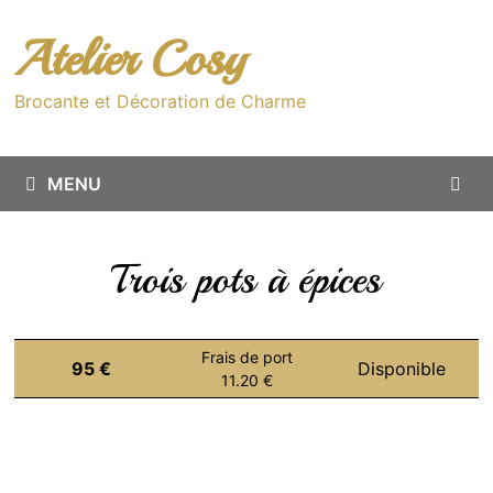
Passer
au
Atelier Cosy
contenu
Brocante et Décoration de Charme
MENU
Trois pots à épices
Frais de port
95 €
Disponible
11.20 €