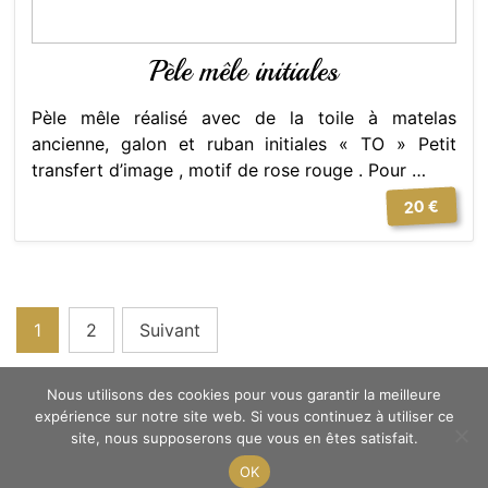
Pèle mêle initiales
Pèle mêle réalisé avec de la toile à matelas
ancienne, galon et ruban initiales « TO » Petit
transfert d’image , motif de rose rouge . Pour …
20 €
Pagination
1
2
Suivant
des
Nous utilisons des cookies pour vous garantir la meilleure
publications
expérience sur notre site web. Si vous continuez à utiliser ce
site, nous supposerons que vous en êtes satisfait.
Copyright © 2023 Atelier Cosy -
Mentions légales
OK